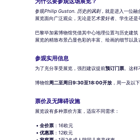
为什么要参观这场展览？
参观
Philip Guston. 历史的讽刺
，就是进入一位融
展览面向广泛观众，无论是艺术爱好者、学生还是
巴黎毕加索博物馆凭借其中心地理位置与历史建筑
展览的精致布景凸显色彩的丰富、绘画的细节以及
参观实用信息
为了充分享受展览，强烈建议提前
预订门票
。这样
博物馆
周二至周日9:30至18:00开放
，周一及以下
票价及无障碍设施
展览设有多种票价方案，适应不同需求：
全价票
：16欧元
优惠票
：12欧元
家庭票
：1至2名成人陪同儿童享优惠