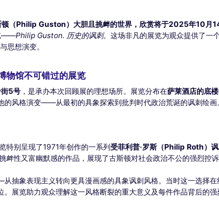
（Philip Guston）
大胆且挑衅的世界，欣赏将于
2025年10月
展览——
Philip Guston. 历史的讽刺
。这场非凡的展览为观众提供了一
格与思想演变。
黎毕加索博物馆不可错过的展览
y街5号
，是承办本次回顾展的理想场所。展览分布在
萨莱酒店的底楼
他的风格演变——从最初的具象探索到批判时代政治荒诞的讽刺绘画
览特别呈现了1971年创作的一系列
受菲利普·罗斯（Philip Rot
具挑衅性又富幽默感的作品，展现了古斯顿对社会政治不公的强烈控
—从抽象表现主义转向更具漫画感的具象讽刺风格。当时这一选择在
位。展览助力观众理解这一风格断裂的重大意义及每件作品背后的强