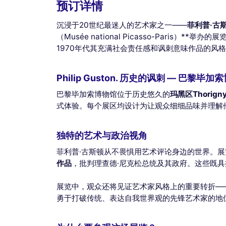
预订详情
沉浸于20世纪最迷人的艺术家之一——
菲利普·古斯顿
（Musée national Picasso-Paris）**举办的
1970年代其充满社会责任感和讽刺意味作品的风
Philip Guston. 历史的讽刺 — 巴
巴黎毕加索博物馆位于历史悠久的
玛黑区Thorign
式体验。每个展区均设计为让观众细细品味并理解
独特的艺术与政治视角
菲利普·古斯顿从不畏惧用艺术评论身边的世界。展
作品
，批判理查德·尼克松总统及其政府。这些既
展览中，观众还将见证艺术家风格上的重要转折—
勇于打破传统、表达自我世界观的先锋艺术家的地