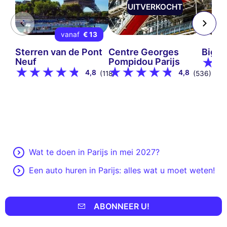
UITVERKOCHT
vanaf
€ 13
Sterren van de Pont
Centre Georges
Big B
Neuf
Pompidou Parijs
4,8
4,8
(118)
(536)
Wat te doen in Parijs in mei 2027?
Een auto huren in Parijs: alles wat u moet weten!
ABONNEER U!