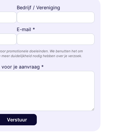
Bedrijf / Vereniging
E-mail *
voor promotionele doeleinden. We benutten het om
 meer duidelijkheid nodig hebben over je verzoek.
e voor je aanvraag *
Verstuur