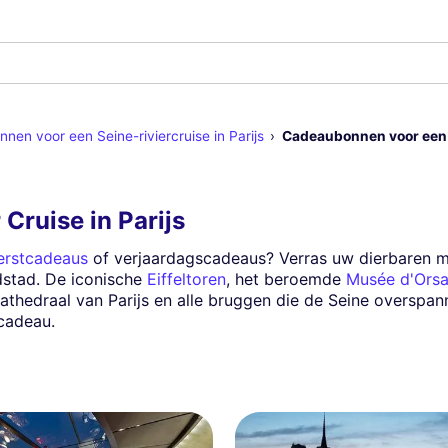
en voor een Seine-riviercruise in Parijs
Cadeaubonnen voor een d
Cruise in Parijs
erstcadeaus
of verjaardagscadeaus? Verras uw dierbaren 
stad. De iconische
Eiffeltoren
, het beroemde
Musée d'Ors
thedraal van Parijs en alle bruggen die de Seine overspa
cadeau.