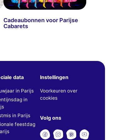
Cadeaubonnen voor Parijse
Cabarets
ciale data
Instellingen
uwjaar in Parijs
Voorkeuren over
cookies
entijnsdag in
js
tmis in Parijs
Volg ons
ionale feestdag
arijs