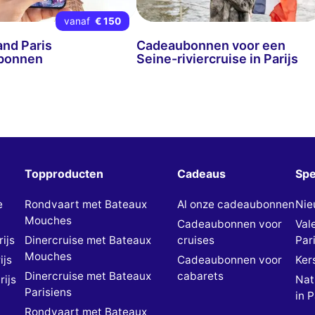
vanaf
€ 150
and Paris
Cadeaubonnen voor een
bonnen
Seine-riviercruise in Parijs
Topproducten
Cadeaus
Spe
e
Rondvaart met Bateaux
Al onze cadeaubonnen
Nie
Mouches
Cadeaubonnen voor
Val
ijs
Dinercruise met Bateaux
cruises
Pari
Mouches
ijs
Cadeaubonnen voor
Kers
Dinercruise met Bateaux
cabarets
rijs
Nat
Parisiens
in P
Rondvaart met Bateaux