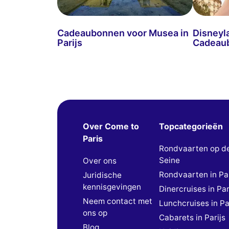
Cadeaubonnen voor Musea in
Disneyl
Parijs
Cadeau
Over Come to
Topcategorieën
Paris
Rondvaarten op d
Seine
Over ons
Rondvaarten in Par
Juridische
kennisgevingen
Dinercruises in Par
Neem contact met
Lunchcruises in Pa
ons op
Cabarets in Parijs
Blog