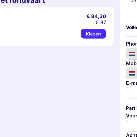
met rondvaart
31
€ 84,30
€ 87
Volle
Kiezen
Pho
Mobi
E-ma
Parti
Voo
Ach