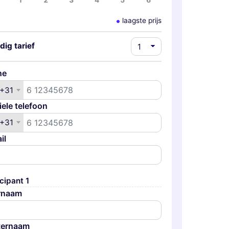
1
2
3
4
5
6
laagste prijs
dig tarief
ne
+31
+31
ele telefoon
+31
+31
il
cipant 1
rnaam
ternaam