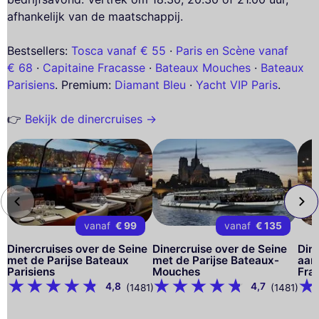
afhankelijk van de maatschappij.
Bestsellers:
Tosca vanaf € 55
·
Paris en Scène vanaf
€ 68
·
Capitaine Fracasse
·
Bateaux Mouches
·
Bateaux
Parisiens
. Premium:
Diamant Bleu
·
Yacht VIP Paris
.
👉
Bekijk de dinercruises →
vanaf
€ 99
vanaf
€ 135
Dinercruises over de Seine
Dinercruise over de Seine
Din
met de Parijse Bateaux
met de Parijse Bateaux-
aan
Parisiens
Mouches
Frac
4,8
4,7
(1481)
(1481)