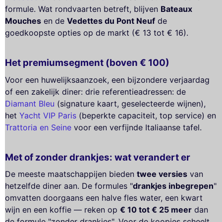
formule. Wat rondvaarten betreft, blijven
Bateaux
Mouches
en de
Vedettes du Pont Neuf
de
goedkoopste opties op de markt (€ 13 tot € 16).
Het premiumsegment (boven € 100)
Voor een huwelijksaanzoek, een bijzondere verjaardag
of een zakelijk diner: drie referentieadressen: de
Diamant Bleu
(signature kaart, geselecteerde wijnen),
het
Yacht VIP Paris
(beperkte capaciteit, top service) en
Trattoria en Seine
voor een verfijnde Italiaanse tafel.
Met of zonder drankjes: wat verandert er
De meeste maatschappijen bieden
twee versies
van
hetzelfde diner aan. De formules "
drankjes inbegrepen
"
omvatten doorgaans een halve fles water, een kwart
wijn en een koffie — reken op
€ 10 tot € 25 meer
dan
de formule "zonder drankjes". Voor de koopjes scheelt