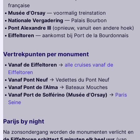
française
Musée d’Orsay
— voormalig treinstation
Nationale Vergadering
— Palais Bourbon
Pont Alexandre III
(opnieuw, vanuit een andere hoek)
Eiffeltoren
— aankomst bij Port de la Bourdonnais
Vertrekpunten per monument
Vanaf de Eiffeltoren
→
alle cruises vanaf de
Eiffeltoren
Vanaf Pont Neuf
→ Vedettes du Pont Neuf
Vanaf Pont de l’Alma
→ Bateaux Mouches
Vanaf Port de Solférino (Musée d’Orsay)
→
Paris
Seine
Parijs by night
Na zonsondergang worden de monumenten verlicht en
de Eiffeltoren schittert 5 minuten elk heel uur
(van