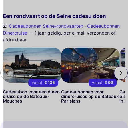
Een rondvaart op de Seine cadeau doen
🎁
Cadeaubonnen Seine-rondvaarten
·
Cadeaubonnen
Dinercruise
— 1 jaar geldig, per e-mail verzonden of
afdrukbaar.
vanaf
€ 135
vanaf
€ 99
Cadeaubon voor een diner-
Cadeaubonnen voor
Cad
cruise op de Bateaux-
dinercruises op de Bateaux
bis
Mouches
Parisiens
in P