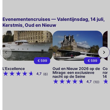
Evenementencruises — Valentijnsdag, 14 juli,
Kerstmis, Oud en Nieuw
€ 599
€ 599
L'Excellence
Oud en Nieuw 2026 op de
Com
Mirage: een exclusieve
ron
4,7
(6)
nacht op de Seine
14 j
4,7
(10)