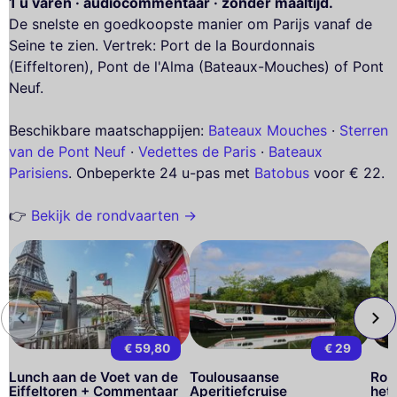
1 u varen · audiocommentaar · zonder maaltijd.
De snelste en goedkoopste manier om Parijs vanaf de
Seine te zien. Vertrek: Port de la Bourdonnais
(Eiffeltoren), Pont de l'Alma (Bateaux-Mouches) of Pont
Neuf.
Beschikbare maatschappijen:
Bateaux Mouches
·
Sterren
van de Pont Neuf
·
Vedettes de Paris
·
Bateaux
Parisiens
. Onbeperkte 24 u-pas met
Batobus
voor € 22.
👉
Bekijk de rondvaarten →
€ 59,80
€ 29
Lunch aan de Voet van de
Toulousaanse
Ron
Eiffeltoren + Commentaar
Aperitiefcruise
het