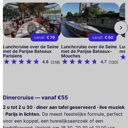
vanaf
€ 79
vanaf
€ 90
Lunchcruise over de Seine
Lunchcruise over de Seine
Lun
met de Parijse Bateaux
met de Parijse Bateaux-
met 
Parisiens
Mouches
4,8
4,7
(318)
(130)
Dinercruise — vanaf €55
2 u tot 2 u 30 · diner aan tafel geserveerd · live muziek
· Parijs in lichten.
De meest feestelijke formule, perfect
voor een koppel, een huwelijksaanzoek of een
bedrijfsavond. Vertrek om 18.30, 20.30 of 21.00 uur,