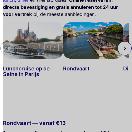
lunch
,
diner
en themacruises.
Online reserveren,
directe bevestiging en gratis annuleren tot 24 uur
voor vertrek
bij de meeste aanbiedingen.
Lunchcruise op de
Rondvaart
Din
Seine in Parijs
Rondvaart — vanaf €13