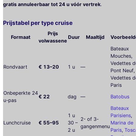
gratis annuleerbaar tot 24 u vóór vertrek
.
Prijstabel per type cruise
Prijs
Formaat
Duur
Maaltijd
Voorbeeld
volwassene
Bateaux
Mouches,
Vedettes d
Rondvaart
€ 13–20
1 u
—
Pont Neuf,
Vedettes d
Paris
Onbeperkte 24
€ 22
dag
—
Batobus
u-pas
Bateaux
1 u
Parisiens
,
2- of 3-
Lunchcruise
€ 55–95
30 –
Marina de
gangenmenu
2 u
Paris
,
Tosc