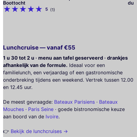
Boottocht
du 
5
(1)
Lunchcruise — vanaf €55
1 u 30 tot 2 u · menu aan tafel geserveerd · drankjes
afhankelijk van de formule.
Ideaal voor een
familielunch, een verjaardag of een gastronomische
onderbreking tijdens een weekend. Vertrek tussen 12.00
en 12.45 uur.
De meest gevraagde:
Bateaux Parisiens
·
Bateaux
Mouches
·
Paris Seine
· goede bistronomische keuze
aan boord van de
Ivoire
.
👉
Bekijk de lunchcruises →