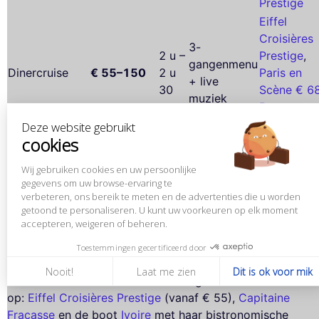
Prestige
Eiffel
Croisières
3-
2 u –
Prestige
,
gangenmenu
Dinercruise
€ 55–150
2 u
Paris en
+ live
30
Scène € 6
muziek
Bateaux
Mouches
Deze website gebruikt
cookies
Diamant
Gastronomisch
2 u
sterren /
€ 150–200
Bleu
,
Yacht
diner
30
signature
Wij gebruiken cookies en uw persoonlijke
VIP
gegevens om uw browse-ervaring te
à la
Offerte vo
verbeteren, ons bereik te meten en de advertenties die u worden
Privatisering
op offerte
à la carte
getoond te personaliseren. U kunt uw voorkeuren op elk moment
carte
groepen
accepteren, weigeren of beheren.
Toestemmingen gecertificeerd door
De koopjes (onder € 60)
Nooit!
Laat me zien
Dit is ok voor mik
Voor een dinercruise met klein budget vallen drie boten
op:
Eiffel Croisières Prestige
(vanaf € 55),
Capitaine
Fracasse
en de boot
Ivoire
met haar bistronomische