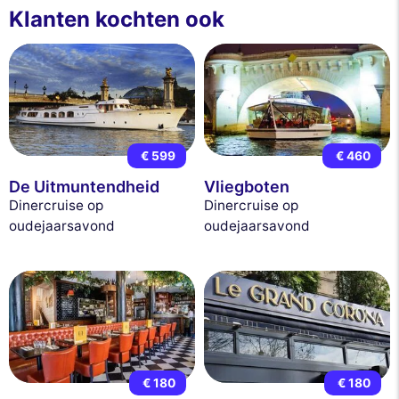
Klanten kochten ook
€ 599
€ 460
De Uitmuntendheid
Vliegboten
Dinercruise op
Dinercruise op
oudejaarsavond
oudejaarsavond
€ 180
€ 180