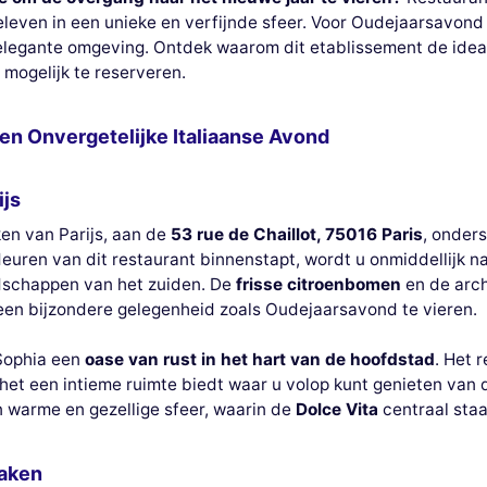
eleven in een unieke en verfijnde sfeer. Voor Oudejaarsavond
 elegante omgeving. Ontdek waarom dit etablissement de ideal
 mogelijk te reserveren.
Een Onvergetelijke Italiaanse Avond
ijs
ken van Parijs, aan de
53 rue de Chaillot, 75016 Paris
, onders
uren van dit restaurant binnenstapt, wordt u onmiddellijk naa
ndschappen van het zuiden. De
frisse citroenbomen
en de archi
m een bijzondere gelegenheid zoals Oudejaarsavond te vieren.
 Sophia een
oase van rust in het hart van de hoofdstad
. Het 
het een intieme ruimte biedt waar u volop kunt genieten van 
n warme en gezellige sfeer, waarin de
Dolce Vita
centraal staa
maken