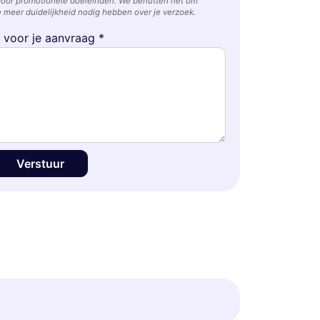
voor promotionele doeleinden. We benutten het om
 meer duidelijkheid nodig hebben over je verzoek.
e voor je aanvraag *
Verstuur