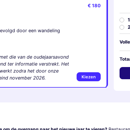
€ 180
 gevolgd door een wandeling
Volle
et die van de oudejaarsavond
Tota
d ter informatie verstrekt. Het
werkt zodra het door onze
Kiezen
 eind november 2026.
ie om de overgang naar het nieuwe jaar te vieren?
Restaura