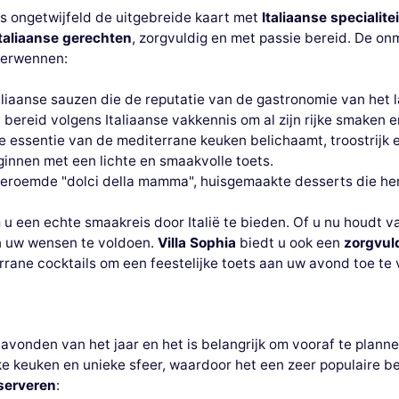
is ongetwijfeld de uitgebreide kaart met
Italiaanse specialite
taliaanse gerechten
, zorgvuldig en met passie bereid. De onm
verwennen:
aliaanse sauzen die de reputatie van de gastronomie van het
 bereid volgens Italiaanse vakkennis om al zijn rijke smaken e
e essentie van de mediterrane keuken belichaamt, troostrijk e
innen met een lichte en smaakvolle toets.
 beroemde "dolci della mamma", huisgemaakte desserts die her
u een echte smaakreis door Italië te bieden. Of u nu houdt va
an uw wensen te voldoen.
Villa Sophia
biedt u ook een
zorgvuld
rrane cocktails om een feestelijke toets aan uw avond toe te
vonden van het jaar en het is belangrijk om vooraf te plann
ke keuken en unieke sfeer, waardoor het een zeer populaire bes
serveren
: