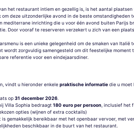
an het restaurant intiem en gezellig is, is het aantal plaats
k om deze uitzonderlijke avond in de beste omstandigheden t
en mediterrane inrichting die u voor één avond buiten Parijs br
tie. Door vooraf te reserveren verzekert u zich van een plaa
arsmenu is een unieke gelegenheid om de smaken van Italië t
cht wordt zorgvuldig samengesteld om dit feestelijke moment 
are referentie voor een eindejaarsdiner.
, vindt u hieronder enkele
praktische informatie
die u moet 
aats op
31 december 2026
.
bij Villa Sophia bedraagt
180 euro per persoon
, inclusief het
ekozen opties (wijnen of extra cocktails)
t is gemakkelijk bereikbaar met het openbaar vervoer, met ver
elijkheden beschikbaar in de buurt van het restaurant.