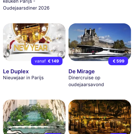
keuken Parijs -
Oudejaarsdiner 2026
vanaf
€ 149
€ 599
Le Duplex
De Mirage
Nieuwjaar in Parijs
Dinercruise op
oudejaarsavond