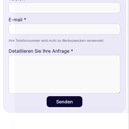
E-mail *
Ihre Telefonnummer wird nicht zu Werbezwecken verwendet.
Detaillieren Sie Ihre Anfrage *
Diese Website verwendet
Cookies
Senden
Wir verwenden Cookies und Ihre
persönlichen Daten, um Ihr Surferlebnis zu
verbessern, unsere Reichweite zu messen und die Ihnen
angezeigten Werbeanzeigen zu personalisieren. Sie können Ihre
Einstellungen jederzeit akzeptieren, ablehnen oder anpassen.