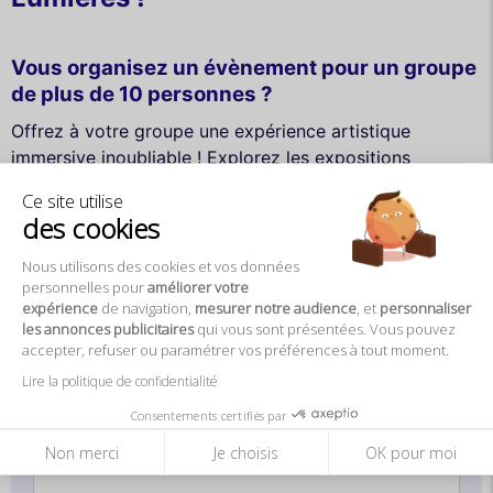
Vous organisez un évènement pour un groupe
de plus de 10 personnes ?
Offrez à votre groupe une expérience artistique
immersive inoubliable ! Explorez les expositions
numériques de l'Atelier des Lumières et plongez dans
Ce site utilise
l'univers des plus grands artistes. Remplissez notre
des cookies
formulaire pour réserver dès maintenant et vivez l'art
autrement.
Nous utilisons des cookies et vos données
personnelles pour
améliorer votre
Vous pouvez également nous contacter au +33 1 48
expérience
de navigation,
mesurer notre audience
, et
personnaliser
74 05 10 pour vos demandes
les annonces publicitaires
qui vous sont présentées. Vous pouvez
accepter, refuser ou paramétrer vos préférences à tout moment.
Nom *
Lire la politique de confidentialité
Consentements certifiés par
Entreprise / Association
Non merci
Je choisis
OK pour moi