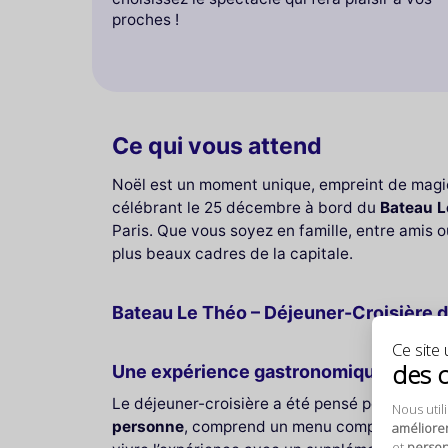
proches !
Ce qui vous attend
Noël est un moment unique, empreint de magie
célébrant le 25 décembre à bord du
Bateau L
Paris. Que vous soyez en famille, entre amis
plus beaux cadres de la capitale.
Bateau Le Théo – Déjeuner-Croisière d
Ce site u
des 
Une expérience gastronomique raffin
Le déjeuner-croisière a été pensé pour offrir un
Nous util
personne
, comprend un menu complet en
tro
améliore
et
personn