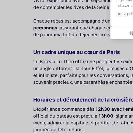
vivre l’expérience avec un supplément de confo
refuser 
de contempler les rives de la Seine sous un ang
Lire la pol
Chaque repas est accompagné d’un
cocktail 
personnes
, assurant que chaque convive pro
N
de panorama fait du déjeuner-croisière une ex
Un cadre unique au cœur de Paris
Le Bateau Le Théo offre une perspective exce
un angle différent : la Tour Eiffel, le musée
et intimiste, parfaite pour les conversations,
souvenir précieux, une parenthèse enchantée 
Horaires et déroulement de la croisièr
L’expérience commence dès
12h30 avec l’e
officiel du bateau est prévu à
13h00
, signal
menu, admirer la capitale et profiter de l’atm
journée de fête à Paris.