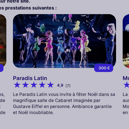
sur notre site.
s prestations suivantes :
€
300 €
Paradis Latin
Mo
4,9
(7)
es,
Le Paradis Latin vous invite à fêter Noël dans sa
La 
 de
magnifique salle de Cabaret imaginée par
aus
t
Gustave Eiffel en personne. Ambiance garantie
Mo
 de
et Noël inoubliable.
en 