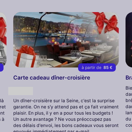
€
à partir de
85 €
Carte cadeau dîner-croisière
Br
Bie
Cadeau
da
bré
là
Un dîner-croisière sur la Seine, c'est la surprise
da
ret
garantie. On ne s'y attend pas et ça fait vraiment
lam
ont
plaisir. En plus, il y en a pour tous les budgets !
du
n à
Un autre avantage ? Ne vous préoccupez pas
cou
des délais d'envoi, les bons cadeaux vous seront
envoyés immédiatement par e-mail.