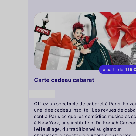
à partir de
115 
Carte cadeau cabaret
Cadeau
Offrez un spectacle de cabaret à Paris. En voi
une idée cadeau insolite ! Les revues de caba
sont à Paris ce que les comédies musicales s
à New York, une institution. Du French Canca
l'effeuillage, du traditionnel au glamour,
choisissez le spectacle qui fera plaisir à vos