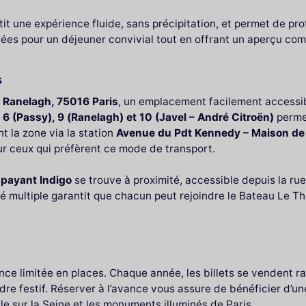
it une expérience fluide, sans précipitation, et permet de pro
es pour un déjeuner convivial tout en offrant un aperçu comp
s
 Ranelagh, 75016 Paris
, un emplacement facilement accessi
s
6 (Passy), 9 (Ranelagh) et 10 (Javel – André Citroën)
permet
 la zone via la station
Avenue du Pdt Kennedy – Maison de
ur ceux qui préfèrent ce mode de transport.
 payant Indigo
se trouve à proximité, accessible depuis la rue
té multiple garantit que chacun peut rejoindre le Bateau Le Th
nce limitée en places. Chaque année, les billets se vendent 
e festif. Réserver à l’avance vous assure de bénéficier d’une
lle sur la Seine et les monuments illuminés de Paris.