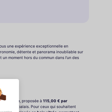
vous une expérience exceptionnelle en
ronomie, détente et panorama inoubliable sur
omet un moment hors du commun dans l’un des
 classique
, proposée à
115,00 € par
r tous les palais. Pour ceux qui souhaitent
accepter,