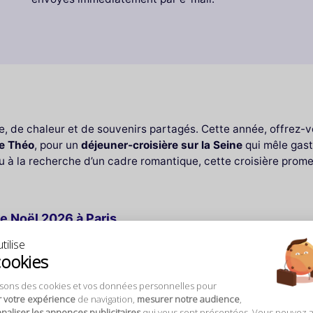
, de chaleur et de souvenirs partagés. Cette année, offrez-
e Théo
, pour un
déjeuner-croisière sur la Seine
qui mêle gast
 ou à la recherche d’un cadre romantique, cette croisière pr
e Noël 2026 à Paris
tilise
cookies
ée
 équilibre parfait entre plaisir gustatif et confort. La
formule
isons des cookies et vos données personnelles pour
is plats
: entrée, plat et dessert, spécialement conçu pour ravi
r votre expérience
de navigation,
mesurer notre audience
,
aliser les annonces publicitaires
qui vous sont présentées. Vous pouvez 