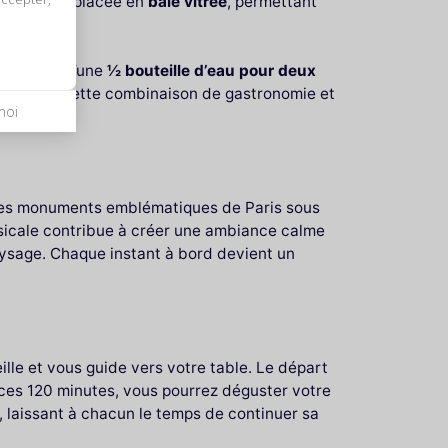
 une table placée en
baie vitrée
, permettant
rsonne
et d’une
½ bouteille d’eau pour deux
aleureux. Cette combinaison de gastronomie et
moi
z les monuments emblématiques de Paris sous
musicale contribue à créer une ambiance calme
paysage. Chaque instant à bord devient un
lle et vous guide vers votre table. Le départ
t ces 120 minutes, vous pourrez déguster votre
, laissant à chacun le temps de continuer sa