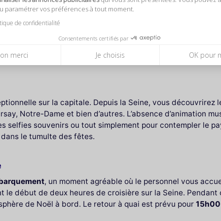
rt et de vue, l’
option VIP
à
135,00 € par personne
garantit
ou paramétrer vos préférences à tout moment.
le privilégié.
itique de confidentialité
du capitaine
servi à l’apéritif, d’une
½ bouteille de vin par pe
Consentements certifiés par
fite pleinement de son déjeuner dans un cadre élégant et ch
on merci
Je choisis
OK pour 
périence sensorielle complète, où la vue sublime le goût.
ptionnelle sur la capitale. Depuis la Seine, vous découvrire
 d’Orsay, Notre-Dame et bien d’autres. L’absence d’animation 
 les selfies souvenirs ou tout simplement pour contempler le 
dans le tumulte des fêtes.
e
mbarquement
, un moment agréable où le personnel vous accuei
ant le début de deux heures de croisière sur la Seine. Pendan
osphère de Noël à bord. Le retour à quai est prévu pour
15h00