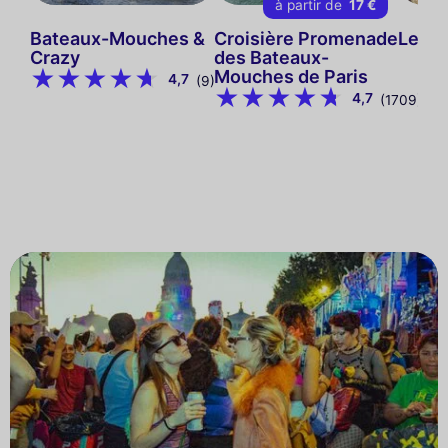
à partir de
17 €
Bateaux-Mouches &
Croisière Promenade
Le Di
Crazy
des Bateaux-
Mouches de Paris
4,7
(9)
4,7
(1709)