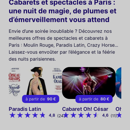
Cabarets et spectacles à Paris :
une nuit de magie, de plumes et
d’émerveillement vous attend
Envie d’une soirée inoubliable ? Découvrez nos
meilleures offres de spectacles et cabarets à
Paris : Moulin Rouge, Paradis Latin, Crazy Horse...
Laissez-vous envoûter par l’élégance et la féérie
des nuits parisiennes.
à partir de
90 €
à partir de
80 €
Paradis Latin
Cabaret Oh! César
Oh! H
4,8
4,6
(243)
(11)