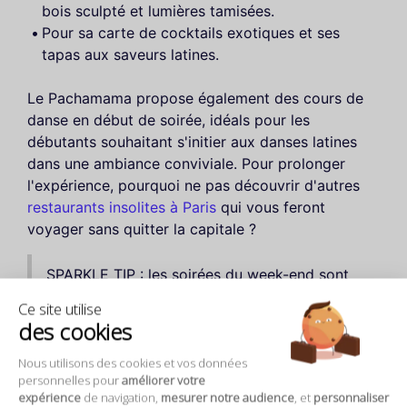
bois sculpté et lumières tamisées.
Pour sa carte de cocktails exotiques et ses
tapas aux saveurs latines.
Le Pachamama propose également des cours de
danse en début de soirée, idéals pour les
débutants souhaitant s'initier aux danses latines
dans une ambiance conviviale. Pour prolonger
l'expérience, pourquoi ne pas découvrir d'autres
restaurants insolites à Paris
qui vous feront
voyager sans quitter la capitale ?
SPARKLE TIP : les soirées du week-end sont
très prisées — pensez à réserver ou à arriver
Ce site utilise
tôt pour profiter pleinement de la piste de
des cookies
danse.
Nous utilisons des cookies et vos données
personnelles pour
améliorer votre
expérience
de navigation,
mesurer notre audience
, et
personnaliser