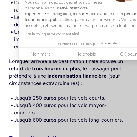
Nous utilisons des cookies et vos données
Des rafraîchissements et des repas en quantité
personnelles pour
améliorer votre
raisonnable.
expérience
de navigation,
mesurer notre audience
, et
person
La possibilité de passer des appels ou d’envoyer
les annonces publicitaires
qui vous sont présentées. Vous p
des messages.
accepter, refuser ou paramétrer vos préférences à tout mom
Un hébergement à l’hôtel lorsque le retard
Lire la politique de confidentialité
impose une nuit sur place, ainsi que le transport
Consentements certifiés par
entre l’aéroport et l’hébergement.
Non merci
Je choisis
OK pour
Lorsque l’arrivée à la destination finale accuse un
retard de
trois heures ou plus
, le passager peut
prétendre à une
indemnisation financière
(sauf
circonstances extraordinaires) :
Jusqu’à 250 euros pour les vols courts.
Jusqu’à 400 euros pour les vols moyen-
courriers.
Jusqu’à 600 euros pour les vols long-courriers.