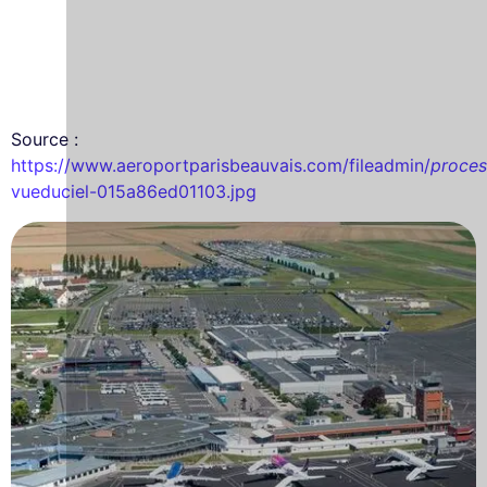
Source :
https://www.aeroportparisbeauvais.com/fileadmin/
proce
vueduciel-015a86ed01103.jpg