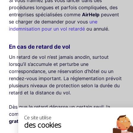
Si vous n’aimez pas vous lancer dans des
procédures longues et parfois compliquées, des
entreprises spécialisées comme
AirHelp
peuvent
se charger de demander pour vous
une
indemnisation pour un vol retardé
ou annulé.
En cas de retard de vol
Un retard de vol n’est jamais anodin, surtout
lorsqu’il s’accumule et perturbe une
correspondance, une réservation d’hôtel ou un
rendez-vous important. La réglementation prévoit
plusieurs niveaux de protection selon la durée du
retard et la distance du vol.
Dès que le retard dépasse un certain seuil, la
compagnie aérienne doit proposer une
assistance
Ce site utilise
gratuite
:
des cookies