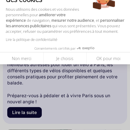
Nous utilisons des cookies et vos données
personnelles pour
améliorer votre
Où louer un vélo à Paris pour explorer la ville
expérience
de navigation,
mesurer notre audience
, et
personnaliser
facilement ?
les annonces publicitaires
qui vous sont présentées. Vous pouvez
accepter, refuser ou paramétrer vos préférences à tout moment.
Paris, la ville des lumières, est un véritable joyau à
Lire la politique de confidentialité
explorer, et quoi de mieux qu'un vélo pour découvrir
ses trésors cachés ?
Consentements certifiés par
Non merci
Je choisis
OK pour moi
Dans cet article, nous vous guiderons à travers les
meilleures adresses pour louer un vélo à Paris, les
différents types de vélos disponibles et quelques
conseils pratiques pour profiter pleinement de votre
balade.
Préparez-vous à pédaler et à vivre Paris sous un
nouvel angle !
Lire la suite