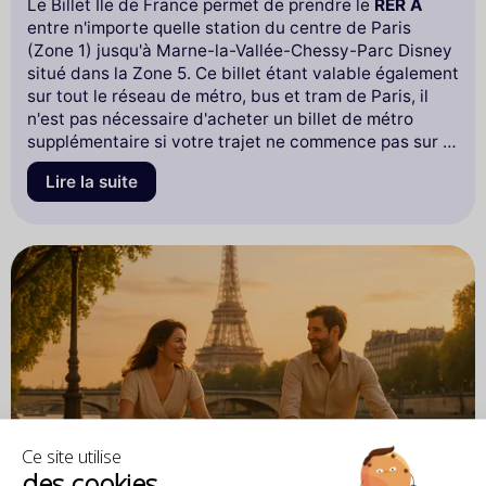
Le Billet Ile de France permet de prendre le
RER A
entre n'importe quelle station du centre de Paris
(Zone 1) jusqu'à Marne-la-Vallée-Chessy-Parc Disney
situé dans la Zone 5. Ce billet étant valable également
sur tout le réseau de métro, bus et tram de Paris, il
n'est pas nécessaire d'acheter un billet de métro
supplémentaire si votre trajet ne commence pas sur la
ligne A du RER. A titre d'information, un trajet entre la
Lire la suite
Gare de Lyon et Marne la Vallée dure en moyenne 50
minutes.
Ce site utilise
des cookies