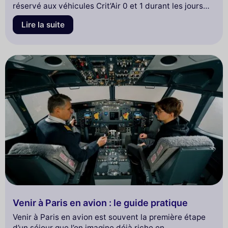
réservé aux véhicules Crit’Air 0 et 1 durant les jours
ouvrés. Pour le visiteur ou le résident, la location de
Lire la suite
voiture à Paris s'est donc déplacée vers un modèle
hybride : si les agences traditionnelles conservent le
monopole dans les hubs de transport comme la Gare
du Nord ou l'aéroport Charles-de-Gaulle,
l’autopartage dématérialisé domine désormais les
quartiers résidentiels du 11e et du 15e
arrondissement.
Venir à Paris en avion : le guide pratique
Venir à Paris en avion est souvent la première étape
d’un séjour que l’on imagine déjà riche en