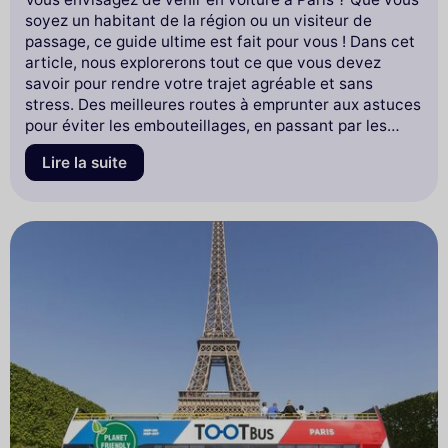
soyez un habitant de la région ou un visiteur de
passage, ce guide ultime est fait pour vous ! Dans cet
article, nous explorerons tout ce que vous devez
savoir pour rendre votre trajet agréable et sans
stress. Des meilleures routes à emprunter aux astuces
pour éviter les embouteillages, en passant par les
options de stationnement et les conseils pour
Lire la suite
naviguer dans la ville lumière, nous avons rassemblé
toutes les informations essentielles. Préparez-vous à
découvrir comment transformer votre voyage en une
expérience inoubliable. Lisez la suite pour tout
comprendre et profiter pleinement de votre aventure
parisienne !