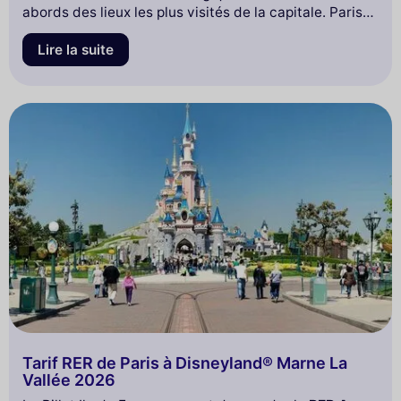
abords des lieux les plus visités de la capitale. Paris
n'aura plus aucun secret pour vous grâce aux
commentaires disponibles en 12 langues avec
Lire la suite
audioguides personnels. Panoramiques, climatisés
l'été et chauffés l'hiver, à double étage pour profiter
d'une vue imprenable sur les monuments de Paris, les
bus Tootbus sont parfaits et économiques avec des
pass aux prix adaptés à vos besoins.
Tarif RER de Paris à Disneyland® Marne La
Vallée 2026