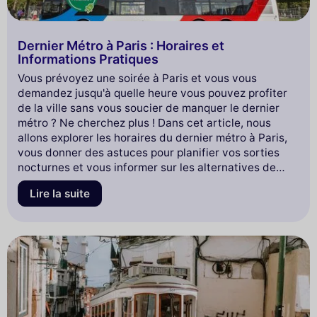
Dernier Métro à Paris : Horaires et
Informations Pratiques
Vous prévoyez une soirée à Paris et vous vous
demandez jusqu'à quelle heure vous pouvez profiter
de la ville sans vous soucier de manquer le dernier
métro ? Ne cherchez plus ! Dans cet article, nous
allons explorer les horaires du dernier métro à Paris,
vous donner des astuces pour planifier vos sorties
nocturnes et vous informer sur les alternatives de
transport disponibles. Que vous soyez en quête d'une
Lire la suite
soirée animée ou d'une promenade romantique, restez
avec nous pour ne rien rater de la magie nocturne de
la capitale française !