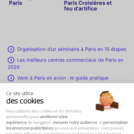
Paris
Paris Croisières et
feu d'artifice
Organisation d’un séminaire à Paris en 10 étapes
Les meilleurs centres commerciaux de Paris en
2026
Venir à Paris en avion : le guide pratique
Que faire à Paris en mai 2027 ?
Ce site utilise
des cookies
Louer une voiture à Paris : tout ce que vous
devez savoir !
Nous utilisons des cookies et vos données
personnelles pour
améliorer votre
expérience
de navigation,
mesurer notre audience
, et
personnaliser
ABONNEZ-VOUS !
les annonces publicitaires
qui vous sont présentées. Vous pouvez
accepter, refuser ou paramétrer vos préférences à tout moment.