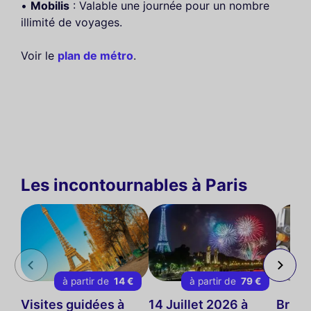
•
Mobilis
: Valable une journée pour un nombre
illimité de voyages.
Voir le
plan de métro
.
Les incontournables à Paris
à partir de
14 €
à partir de
79 €
Visites guidées à
14 Juillet 2026 à
Brunc