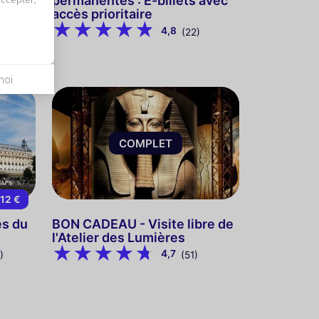
permanentes : E-billets avec
accès prioritaire
4,8
(22)
moi
COMPLET
12 €
s du
BON CADEAU - Visite libre de
l'Atelier des Lumières
4,7
)
(51)