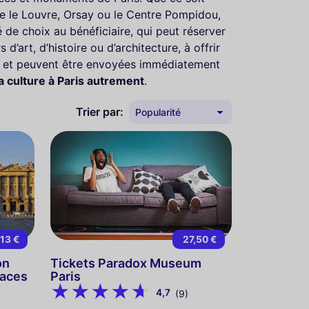
e le Louvre, Orsay ou le Centre Pompidou,
té de choix au bénéficiaire, qui peut réserver
d’art, d’histoire ou d’architecture, à offrir
es et peuvent être envoyées immédiatement
la culture à Paris autrement
.
Trier par:
13 €
27,50 €
on
Tickets Paradox Museum
paces
Paris
4,7
(9)