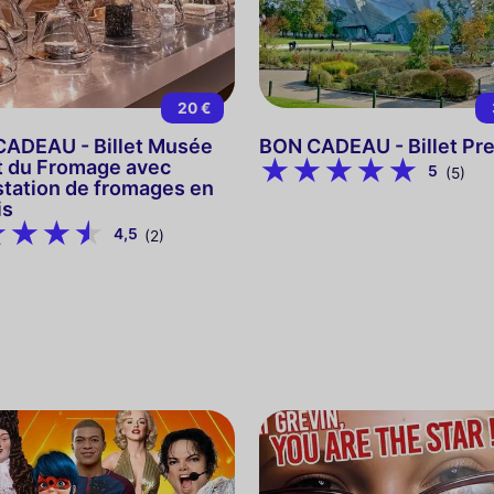
20 €
ADEAU - Billet Musée
BON CADEAU - Billet P
t du Fromage avec
5
(5)
tation de fromages en
is
4,5
(2)