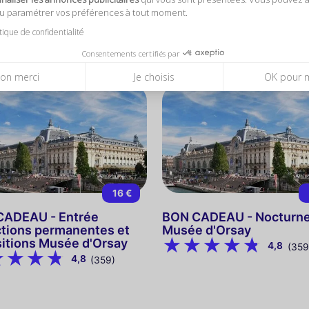
me et l'Exposition
4,9
(13)
ou paramétrer vos préférences à tout moment.
raire
4,5
(4)
itique de confidentialité
Consentements certifiés par
on merci
Je choisis
OK pour 
16 €
CADEAU - Entrée
BON CADEAU - Nocturne
ctions permanentes et
Musée d'Orsay
itions Musée d'Orsay
4,8
(359
4,8
(359)