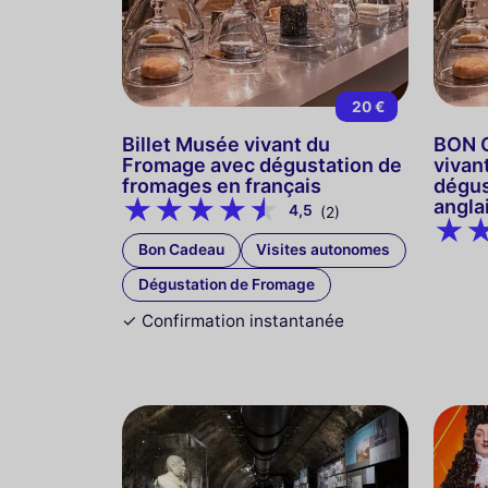
20 €
Billet Musée vivant du
BON C
Fromage avec dégustation de
vivan
fromages en français
dégus
angla
4,5
(2)
Bon Cadeau
Visites autonomes
Dégustation de Fromage
✓ Confirmation instantanée