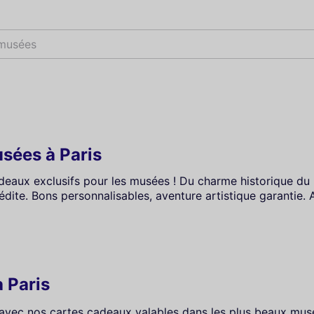
m
sées à Paris
deaux exclusifs pour les musées ! Du charme historique d
dite. Bons personnalisables, aventure artistique garantie. A
 Paris
e avec nos cartes cadeaux valables dans les plus beaux mu