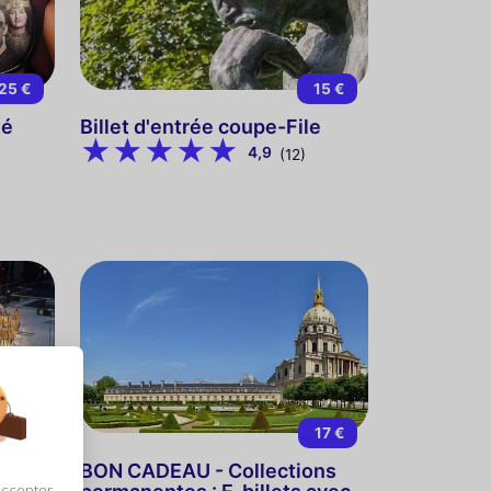
25 €
15 €
té
Billet d'entrée coupe-File
4,9
(12)
13 €
17 €
BON CADEAU - Collections
accepter,