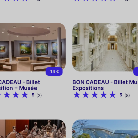
14 €
ADEAU - Billet
BON CADEAU - Billet Mu
ition + Musée
Expositions
5
5
(2)
(8)