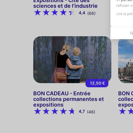
Expositions - Cité des
l'Hom
refuser 
sciences et de l'industrie
Tempo
4,4
(66)
Lire la pol
N
12,50 €
BON CADEAU - Entrée
BON 
collections permanentes et
colle
expositions
expos
4,7
(46)