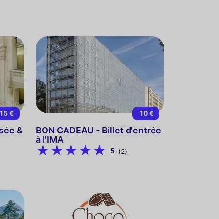
15 €
10 €
sée &
BON CADEAU - Billet d'entrée
à l'IMA
5
(2)