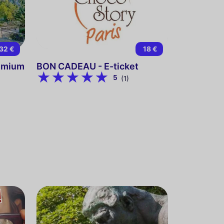
32 €
18 €
remium
BON CADEAU - E-ticket
5
(1)