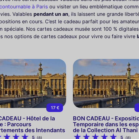
contournable à Paris
ou visiter un lieu emblématique comm
vies. Valables
pendant un an
, ils laissent une grande liber
positions en cours. C’est le cadeau parfait pour les amateurs 
ion spéciale. Nos cartes cadeaux musée sont 100 % digital
 nos options de cartes cadeaux pour vivre ou faire vivre
17 €
ADEAU - Hôtel de la
BON CADEAU - Expositi
e : Parcours
Temporaire dans les es
tements des Intendants
de la Collection Al Thani
5
5
(8)
(8)