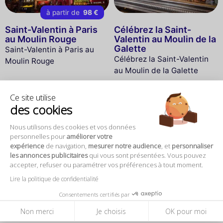
à partir de
98 €
Saint-Valentin à Paris
Célébrez la Saint-
au Moulin Rouge
Valentin au Moulin de la
Galette
Saint-Valentin à Paris au
Célébrez la Saint-Valentin
Moulin Rouge
au Moulin de la Galette
Ce site utilise
des cookies
Nous utilisons des cookies et vos données
COMPLET
COMPLET
personnelles pour
améliorer votre
expérience
de navigation,
mesurer notre audience
, et
personnaliser
les annonces publicitaires
qui vous sont présentées. Vous pouvez
accepter, refuser ou paramétrer vos préférences à tout moment.
Saint-Valentin au
Saint Valentin à Paris au
Lire la politique de confidentialité
Restaurant “Les
restaurant Le Soleil d'Or
Parisiennes Café“
Consentements certifiés par
Saint Valentin à Paris au
Saint-Valentin au
restaurant Le Soleil d'Or
Non merci
Je choisis
OK pour moi
Restaurant “Les Parisiennes