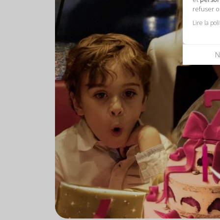
refuser 
Lire la pol
N