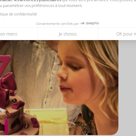
ou paramétrer vos préférences à tout moment.
itique de confidentialité
Consentements certifiés par
on merci
Je choisis
OK pour 