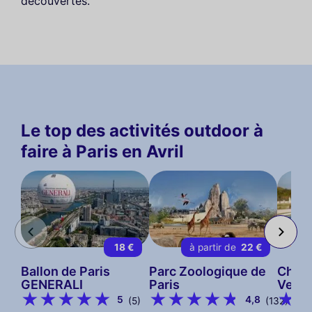
découvertes.
Le top des activités outdoor à
faire à Paris en Avril
18 €
à partir de
22 €
Ballon de Paris
Parc Zoologique de
Châte
GENERALI
Paris
Versa
5
4,8
(5)
(132)