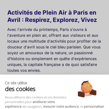
Activités de Plein Air à Paris en
Avril : Respirez, Explorez, Vivez
Avec l'arrivée du printemps, Paris s'ouvre à
l'aventure en plein air, offrant aux visiteurs et aux
locaux une multitude d'activités pour profiter de la
douceur d'avril sous le ciel bleu parisien. Que vous
soyez un amoureux de la nature, un passionné
d'histoire ou simplement en quête d'expériences
uniques, la capitale française a de quoi satisfaire
toutes vos envies.
Commencez votre exploration par une escapade
Ce site utilise
des cookies
royale au
Château de Versailles
, un chef-d'œuvre
de l'architecture française entouré de jardins
Nous utilisons des cookies et vos données
somptueux qui se parent de mille couleurs au
personnelles pour
améliorer votre
printemps. C'est l'occasion idéale pour découvrir
expérience
de navigation,
mesurer notre audience
, et
personnaliser