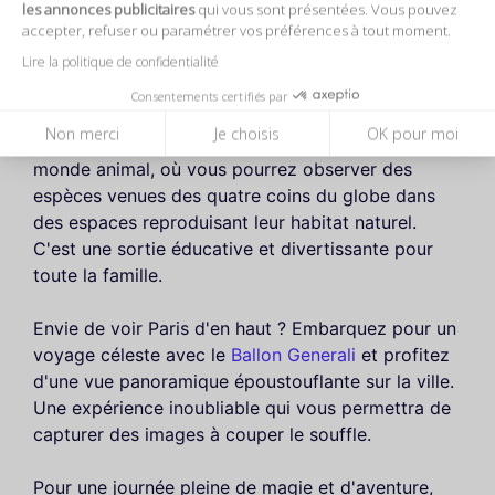
l'histoire fascinante de la monarchie française et
les annonces publicitaires
qui vous sont présentées. Vous pouvez
accepter, refuser ou paramétrer vos préférences à tout moment.
flâner dans les allées historiques de ce domaine
exceptionnel.
Lire la politique de confidentialité
Consentements certifiés par
Pour les amoureux de la faune et de la flore, le
Non merci
Je choisis
OK pour moi
Parc Zoologique de Paris
offre une évasion dans le
monde animal, où vous pourrez observer des
espèces venues des quatre coins du globe dans
des espaces reproduisant leur habitat naturel.
C'est une sortie éducative et divertissante pour
toute la famille.
Envie de voir Paris d'en haut ? Embarquez pour un
voyage céleste avec le
Ballon Generali
et profitez
d'une vue panoramique époustouflante sur la ville.
Une expérience inoubliable qui vous permettra de
capturer des images à couper le souffle.
Pour une journée pleine de magie et d'aventure,