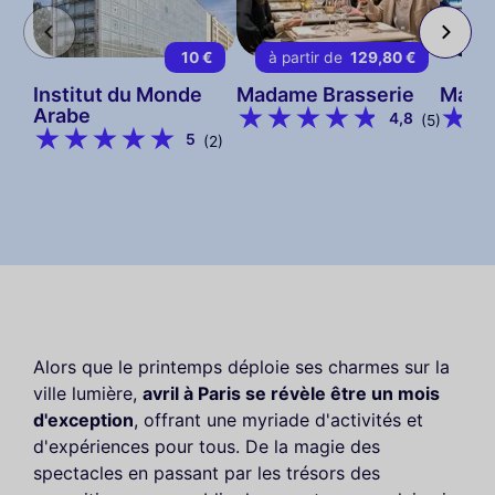
10 €
à partir de
129,80 €
à 
Institut du Monde
Madame Brasserie
Mada
Arabe
4,8
(5)
5
(2)
Alors que le printemps déploie ses charmes sur la
ville lumière,
avril à Paris se révèle être un mois
d'exception
, offrant une myriade d'activités et
d'expériences pour tous. De la magie des
spectacles en passant par les trésors des