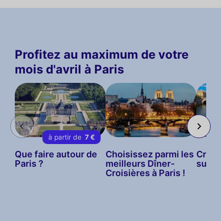
Profitez au maximum de votre
mois d'avril à Paris
à partir de
7 €
Que faire autour de
Choisissez parmi les
Crois
Paris ?
meilleurs Dîner-
sur la
Croisières à Paris !