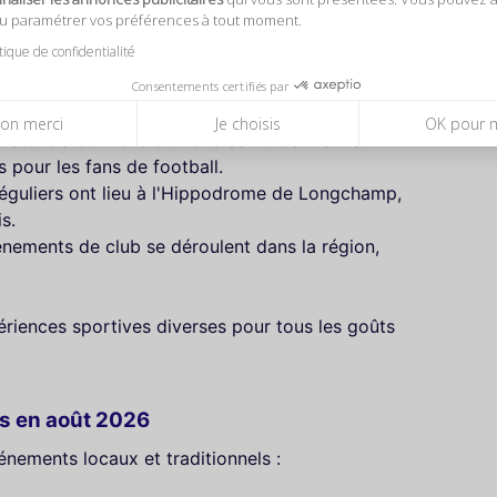
ou paramétrer vos préférences à tout moment.
les amateurs de sport, offrant divers
itique de confidentialité
Consentements certifiés par
mpionnat français de football, la Ligue 1,
on merci
Je choisis
OK pour 
matchs à domicile du Paris Saint-Germain au
 pour les fans de football.
éguliers ont lieu à l'Hippodrome de Longchamp,
s.
énements de club se déroulent dans la région,
ériences sportives diverses pour tous les goûts
is en août 2026
nements locaux et traditionnels :