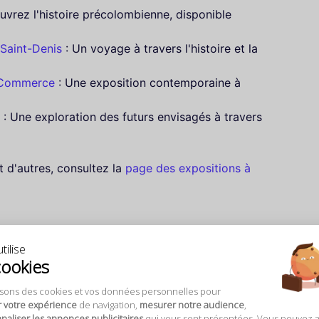
uvrez l'histoire précolombienne, disponible
 Saint-Denis
: Un voyage à travers l'histoire et la
 Commerce
: Une exposition contemporaine à
: Une exploration des futurs envisagés à travers
t d'autres, consultez la
page des expositions à
tilise
cookies
isons des cookies et vos données personnelles pour
r votre expérience
de navigation,
mesurer notre audience
,
ût 2026
aliser les annonces publicitaires
qui vous sont présentées. Vous pouvez 