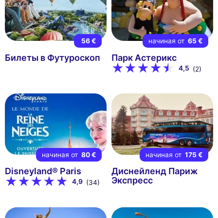
56 €
начиная от
65 €
Билеты в Футуроскоп
Парк Астерикс
4,5
(2)
начиная от
80 €
начиная от
175 €
Disneyland® Paris
Диснейленд Париж
Экспресс
4,9
(34)