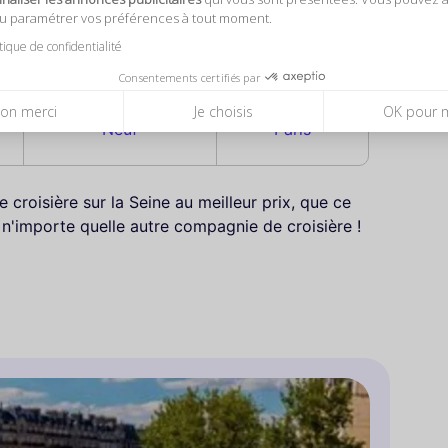
ou paramétrer vos préférences à tout moment.
itique de confidentialité
Consentements certifiés par
Vedettes du Pont
Vedettes de
on merci
Je choisis
OK pour 
Neuf
Paris
 croisière sur la Seine au meilleur prix, que ce
n'importe quelle autre compagnie de croisière !