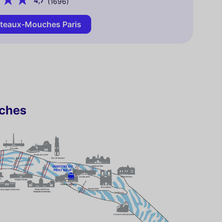
4,7
(1696)
teaux-Mouches Paris
uches