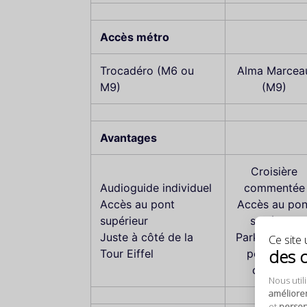
Accès métro
Trocadéro (M6 ou
Alma Marcea
M9)
(M9)
Avantages
Croisière
Audioguide individuel
commentée
Accès au pont
Accès au pon
supérieur
supérieur
Juste à côté de la
Parking gratu
Ce site u
des 
Tour Eiffel
pendant la
croisière
Nous util
améliore
et
personn