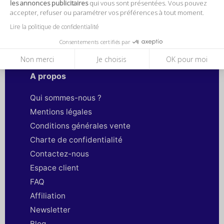
les annonces publicitaires
qui vous sont présentées. Vous pouvez
accepter, refuser ou paramétrer vos préférences à tout moment.
ABONNEZ-VOUS !
Lire la politique de confidentialité
Consentements certifiés par
Non merci
Je choisis
OK pour moi
A propos
Qui sommes-nous ?
Mentions légales
Conditions générales vente
Charte de confidentialité
Contactez-nous
Espace client
FAQ
Affiliation
Newsletter
Blog