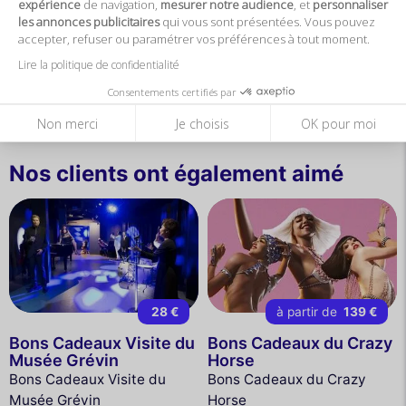
expérience
de navigation,
mesurer notre audience
, et
personnaliser
Adresse
les annonces publicitaires
qui vous sont présentées. Vous pouvez
accepter, refuser ou paramétrer vos préférences à tout moment.
Port de la Bourdonnais
Lire la politique de confidentialité
75007 Paris
Consentements certifiés par
Non merci
Je choisis
OK pour moi
Nos clients ont également aimé
28 €
à partir de
139 €
Bons Cadeaux Visite du
Bons Cadeaux du Crazy
Musée Grévin
Horse
Bons Cadeaux Visite du
Bons Cadeaux du Crazy
Musée Grévin
Horse