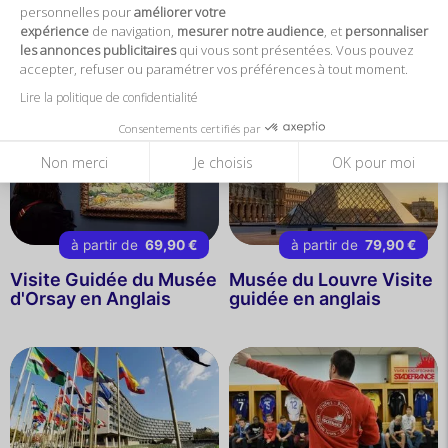
personnelles pour
améliorer votre
17,50 €
18,50 €
expérience
de navigation,
mesurer notre audience
, et
personnaliser
Manufacture des
Stade de France
les annonces publicitaires
qui vous sont présentées. Vous pouvez
Gobelins
accepter, refuser ou paramétrer vos préférences à tout moment.
Lire la politique de confidentialité
Consentements certifiés par
Non merci
Je choisis
OK pour moi
à partir de
69,90 €
à partir de
79,90 €
Visite Guidée du Musée
Musée du Louvre Visite
d'Orsay en Anglais
guidée en anglais