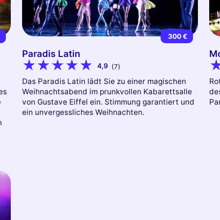
€
300 €
Paradis Latin
Mo
4,9
(7)
Das Paradis Latin lädt Sie zu einer magischen
Ro
es
Weihnachtsabend im prunkvollen Kabarettsalle
de
e
von Gustave Eiffel ein. Stimmung garantiert und
Pa
ein unvergessliches Weihnachten.
n