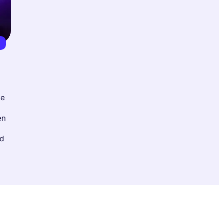
€
ie
en
nd