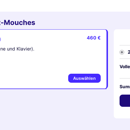
ux-Mouches
460 €
)
ine und Klavier).
Volle
Auswählen
Sum