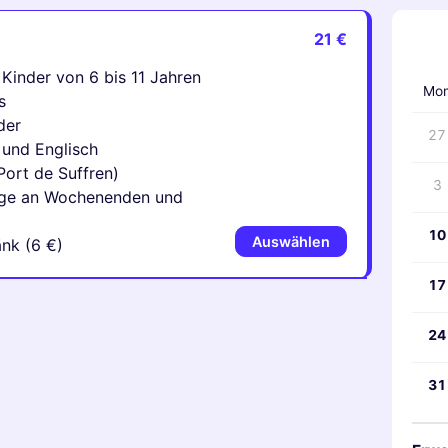
21 €
‹
 Kinder von 6 bis 11 Jahren
Mo
s
der
27
 und Englisch
Port de Suffren)
3
age an Wochenenden und
10
Auswählen
nk (6 €)
17
24
31