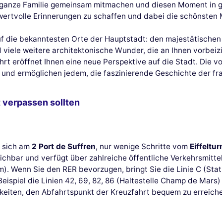
ie ganze Familie gemeinsam mitmachen und diesen Moment in
, wertvolle Erinnerungen zu schaffen und dabei die schönste
 auf die bekanntesten Orte der Hauptstadt: den majestätische
 viele weitere architektonische Wunder, die an Ihnen vorbeizi
rt eröffnet Ihnen eine neue Perspektive auf die Stadt. Die v
 und ermöglichen jedem, die faszinierende Geschichte der f
t verpassen sollten
t sich am
2 Port de Suffren
, nur wenige Schritte vom
Eiffeltu
ichbar und verfügt über zahlreiche öffentliche Verkehrsmittel
m). Wenn Sie den RER bevorzugen, bringt Sie die Linie C (Sta
ispiel die Linien 42, 69, 82, 86 (Haltestelle Champ de Mars) o
chkeiten, den Abfahrtspunkt der Kreuzfahrt bequem zu erreich