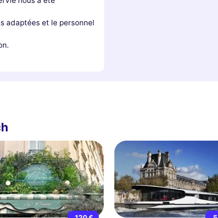
rvie nous a été
tés adaptées et le personnel
on.
ch
120 €
5