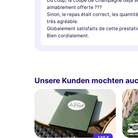
Du coup, la coupe de Champagne déjà se
aimablement offerte ???
Sinon, le repas était correct, les quanti
très agréable.
Globalement satisfaits de cette prestati
Bien cordialement.
Unsere Kunden mochten au
140 €