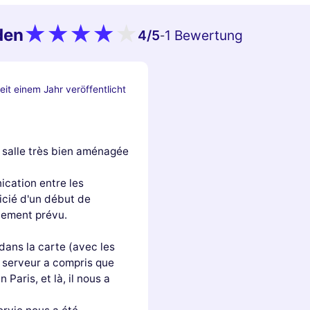
den
4
/5
1 Bewertung
-
eit einem Jahr veröffentlicht
e salle très bien aménagée
cation entre les
icié d'un début de
alement prévu.
dans la carte (avec les
e serveur a compris que
Paris, et là, il nous a