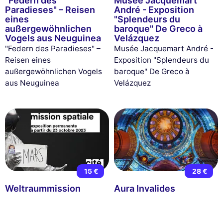
"Federn des
Musée Jacquemart
Paradieses" – Reisen
André - Exposition
eines
"Splendeurs du
außergewöhnlichen
baroque" De Greco à
Vogels aus Neuguinea
Velázquez
"Federn des Paradieses" –
Musée Jacquemart André -
Reisen eines
Exposition "Splendeurs du
außergewöhnlichen Vogels
baroque" De Greco à
aus Neuguinea
Velázquez
15 €
28 €
Weltraummission
Aura Invalides