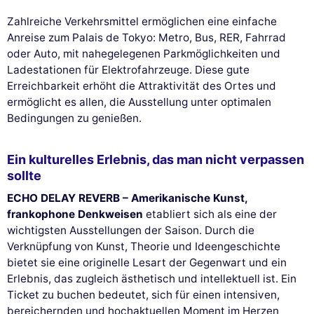
Zahlreiche Verkehrsmittel ermöglichen eine einfache
Diese Website verwendet
Anreise zum Palais de Tokyo: Metro, Bus, RER, Fahrrad
Cookies
oder Auto, mit nahegelegenen Parkmöglichkeiten und
Ladestationen für Elektrofahrzeuge. Diese gute
Wir verwenden Cookies und Ihre persönlichen Daten, um Ihr
Erreichbarkeit erhöht die Attraktivität des Ortes und
Surferlebnis zu verbessern, unsere Reichweite zu messen und die
Ihnen angezeigten Werbeanzeigen zu personalisieren. Sie können Ihre
ermöglicht es allen, die Ausstellung unter optimalen
Einstellungen jederzeit akzeptieren, ablehnen oder anpassen.
Bedingungen zu genießen.
Genehmigungen zertifiziert von
Ein kulturelles Erlebnis, das man nicht verpassen
Nei, danke
Ich möchte wählen
Ich stimme zu
sollte
ECHO DELAY REVERB – Amerikanische Kunst,
frankophone Denkweisen
etabliert sich als eine der
wichtigsten Ausstellungen der Saison. Durch die
Verknüpfung von Kunst, Theorie und Ideengeschichte
bietet sie eine originelle Lesart der Gegenwart und ein
Erlebnis, das zugleich ästhetisch und intellektuell ist. Ein
Ticket zu buchen bedeutet, sich für einen intensiven,
bereichernden und hochaktuellen Moment im Herzen