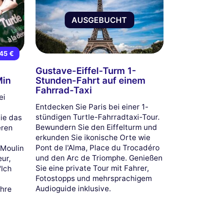
AUSGEBUCHT
45 €
Gustave-Eiffel-Turm 1-
Min
Stunden-Fahrt auf einem
Fahrrad-Taxi
ei
Entdecken Sie Paris bei einer 1-
stündigen Turtle-Fahrradtaxi-Tour.
ie das
Bewundern Sie den Eiffelturm und
eren
erkunden Sie ikonische Orte wie
Pont de l'Alma, Place du Trocadéro
 Moulin
und den Arc de Triomphe. Genießen
ur,
Sie eine private Tour mit Fahrer,
"Ich
Fotostopps und mehrsprachigem
Audioguide inklusive.
Ihre