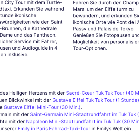
n City Tour mit dem Turtle-
Fahren Sie durch den Champ
dtaxi. Erkunden Sie während
Mars, um den Eiffelturm zu
Stunde ikonische
bewundern, und erkunden Si
würdigkeiten wie den Saint-
ikonische Orte wie Pont de l'
-Brunnen, die Kathedrale
Passy und Palais de Tokyo.
Dame und das Pantheon.
Genießen Sie Fotopausen und
licher Service mit Fahrer,
Möglichkeit von personalisie
usen und Audioguide in 4
Tour-Optionen.
en inklusive.
des Heiligen Herzens mit der
Sacré-Cœur Tuk Tuk Tour (40 M
uen Blickwinkel mit der
Gustave Eiffel Tuk Tuk Tour (1 Stunde
ie
Gustave Eiffel Mini-Tour (30 Min.)
.
rmain mit der
Saint-Germain Mini-Stadtrundfahrt im Tuk Tuk 
hte mit der
Napoleon Mini-Stadtrundfahrt im Tuk Tuk (30 Min
 unserer
Emily in Paris Fahrrad-Taxi-Tour
in Emilys Welt ein.