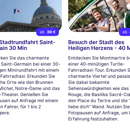
ab
39 €
ab
Stadtrundfahrt Saint-
Besuch der Stadt des
ain 30 Min
Heiligen Herzens - 40 
ken Sie das charmante
Entdecken Sie Montmartre b
l Saint-Germain bei einer 30-
einer 40-minütigen Turtle-
gen Minirundfahrt mit einem
Fahrradtaxi-Tour. Erkunden S
-Fahrradtaxi. Erkunden Sie
charmante Viertel und passi
che Orte wie den Brunnen
Sie dabei bekannte
Michel, Notre-Dame und das
Sehenswürdigkeiten wie das
Theater. Genießen Sie
Rouge, die Basilika Sacré-Cœ
usen auf Anfrage mit einem
den Place du Tertre und die 
n Fahrer, für 1 bis 2
liebe dich" Wand. Nutzen Sie
iere.
Fotopausen auf Anfrage, um 
Erfahrung festzuhalten.