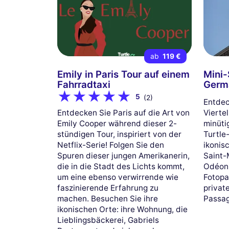
ab
119 €
Emily in Paris Tour auf einem
Mini-
Fahrradtaxi
Germ
5
(2)
Entdec
Entdecken Sie Paris auf die Art von
Vierte
Emily Cooper während dieser 2-
minüti
stündigen Tour, inspiriert von der
Turtle
Netflix-Serie! Folgen Sie den
ikonis
Spuren dieser jungen Amerikanerin,
Saint-
die in die Stadt des Lichts kommt,
Odéon-
um eine ebenso verwirrende wie
Fotopa
faszinierende Erfahrung zu
private
machen. Besuchen Sie ihre
Passag
ikonischen Orte: ihre Wohnung, die
Lieblingsbäckerei, Gabriels