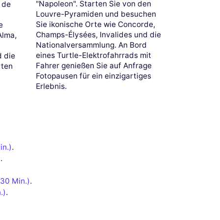
"Napoleon". Starten Sie von den
 de
Louvre-Pyramiden und besuchen
Sie ikonische Orte wie Concorde,
e
Champs-Élysées, Invalides und die
Alma,
Nationalversammlung. An Bord
eines Turtle-Elektrofahrrads mit
 die
Fahrer genießen Sie auf Anfrage
rten
Fotopausen für ein einzigartiges
Erlebnis.
in.)
.
)
.
(30 Min.)
.
.)
.