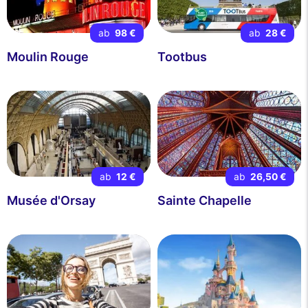
ab
98 €
ab
28 €
Moulin Rouge
Tootbus
ab
12 €
ab
26,50 €
Musée d'Orsay
Sainte Chapelle