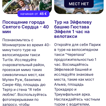
МЕСТ НЕТ
начиная от
45 €
Посещение города
Тур на Эйфелеву
Святого Сердца - 40
башню Гюстава
мин
Эйфеля 1 час на
велотакси
Познакомьтесь с
Откройте для себя Париж
Монмартром во время 40-
в туре на велосипедном
минутного туре на
такси "Черепаха"
велосипедном такси
продолжительностью 1
Turtle. Исследуйте
час. Восхищайтесь
очаровательный район,
Эйфелевой башней и
проезжая мимо таких
исследуйте знаковые
символичных мест, как
места, такие как мост
Мулен Руж, базилика
Альма, площадь
Сакре-Кёр, площадь дю
Трокадеро и
Тертр и стена "Я тебя
Триумфальная арка.
люблю". Воспользуйтесь
Наслаждайтесь частным
фотоперерывами по
туром с водителем,
запросу, чтобы