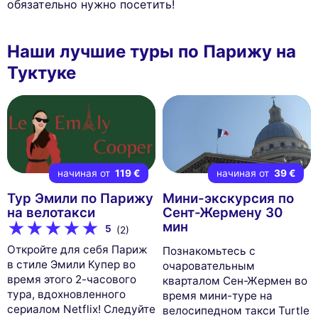
обязательно нужно посетить!
Наши лучшие туры по Парижу на
Туктуке
начиная от
119 €
начиная от
39 €
Тур Эмили по Парижу
Мини-экскурсия по
на велотакси
Сент-Жермену 30
мин
5
(2)
Откройте для себя Париж
Познакомьтесь с
в стиле Эмили Купер во
очаровательным
время этого 2-часового
кварталом Сен-Жермен во
тура, вдохновленного
время мини-туре на
сериалом Netflix! Следуйте
велосипедном такси Turtle