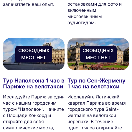
остановками для фото и
запечатлеть ваш опыт.
включенным
многоязычным
аудиогидом.
СВОБОДНЫХ
СВОБОДНЫХ
МЕСТ НЕТ
МЕСТ НЕТ
Тур Наполеона 1 час в
Тур по Сен-Жермену
Париже на велотакси
1 час на велотакси
Исследуйте Париж за один
Исследуйте Латинский
час с нашим городским
квартал Парижа во время
туром "Наполеон". Начните
городского тура Saint-
с Площади Конкорд и
Germain на велотакси
откройте для себя
черепахи. В течение
символические места,
одного часа открывайте