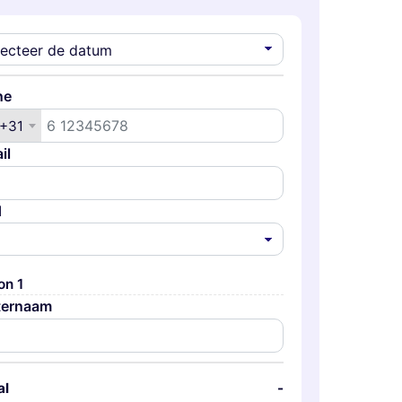
ne
+31
il
d
on 1
ternaam
al
-