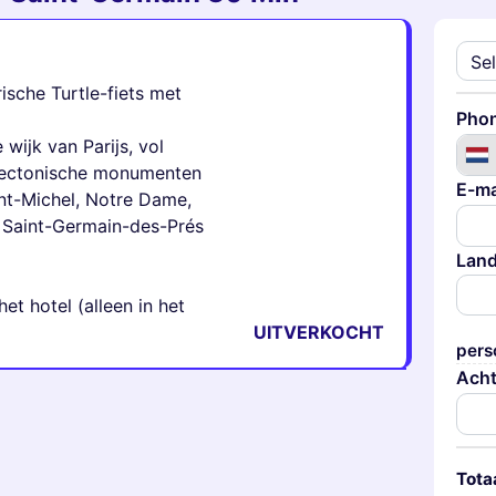
ische Turtle-fiets met
Pho
wijk van Parijs, vol
itectonische monumenten
E-ma
nt-Michel, Notre Dame,
, Saint-Germain-des-Prés
Lan
t hotel (alleen in het
UITVERKOCHT
pers
Ach
Tota