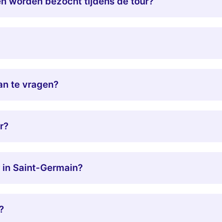
 worden bezocht tijdens de tour?
an te vragen?
r?
r in Saint-Germain?
?