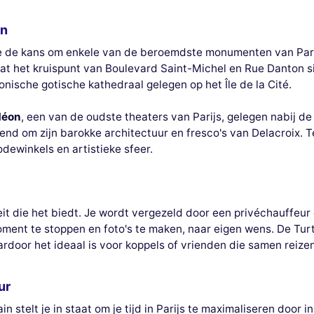
en
g je de kans om enkele van de beroemdste monumenten van Par
 het kruispunt van Boulevard Saint-Michel en Rue Danton sier
conische gotische kathedraal gelegen op het Île de la Cité.
déon
, een van de oudste theaters van Parijs, gelegen nabij d
nd om zijn barokke architectuur en fresco's van Delacroix. Te
odewinkels en artistieke sfeer.
eit die het biedt. Je wordt vergezeld door een privéchauffeur
moment te stoppen en foto's te maken, naar eigen wens. De Turtl
ardoor het ideaal is voor koppels of vrienden die samen reizen
ur
stelt je in staat om je tijd in Parijs te maximaliseren door in