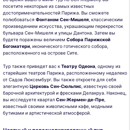
посетите некоторые из самых известных
достопримечательностей Парижа. Вы сможете
полюбоваться
Фонтаном Сен-Мишеля
, классическим
произведением искусства, украшающим перекресток
бульвара Сен-Мишеля и улицы Дантона. Затем вы
будете поражены величием
Собора Парижской
Богоматери
, иконического готического собора,
расположенного на острове Сите.
Тур также приведет вас к
Театру Одеона
, одному из
старейших театров Парижа, расположенному недалеко
от Садов Люксембург. Вы также откроете для себя
элегантную
Церковь Сен-Сюльпис
, известную своей
барочной архитектурой и фресками Делакруа. Наконец,
вы исследуете квартал
Сен-Жермен-де-Пре
,
известный своими живописными кафе, модными
бутиками и артистической атмосферой.