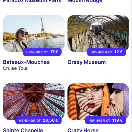
Paradox Museum Paris
Moulin Rouge
начиная от
17 €
начиная от
12 €
Bateaux-Mouches
Orsay Museum
Cruise Tour
начиная от
26,50 €
начиная от
119 €
Sainte Chapelle
Crazy Horse