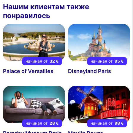
Нашим клиентам также
понравилось
начиная от
32 €
начиная от
95 €
Palace of Versailles
Disneyland Paris
начиная от
28 €
начиная от
98 €