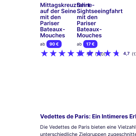
Mittagskreuzfahrt
Seine-
auf der Seine
Sightseeingfahrt
mit den
mit den
Pariser
Pariser
Bateaux-
Bateaux-
Mouches
Mouches
ab
90 €
ab
17 €
4,7
4,7
(130)
(1
Vedettes de Paris: Ein Intimeres Er
Die Vedettes de Paris bieten eine Vielzahl
unterschiedliche Zielgruppen zugeschnitte