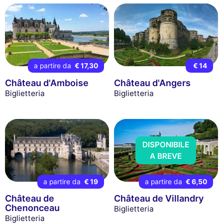
a partire da
€ 17,30
€ 14
Château d'Amboise
Château d'Angers
Biglietteria
Biglietteria
DISPONIBILE
A BREVE
a partire da
€ 19
a partire da
€ 6,50
Château de
Château de Villandry
Chenonceau
Biglietteria
Biglietteria