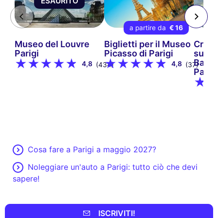
ESAURITO
a partire da
€ 16
Museo del Louvre
Biglietti per il Museo
Croci
Parigi
Picasso di Parigi
sulla
Batea
4,8
4,8
(434)
(37)
Parigi
Cosa fare a Parigi a maggio 2027?
Noleggiare un'auto a Parigi: tutto ciò che devi
sapere!
ISCRIVITI!