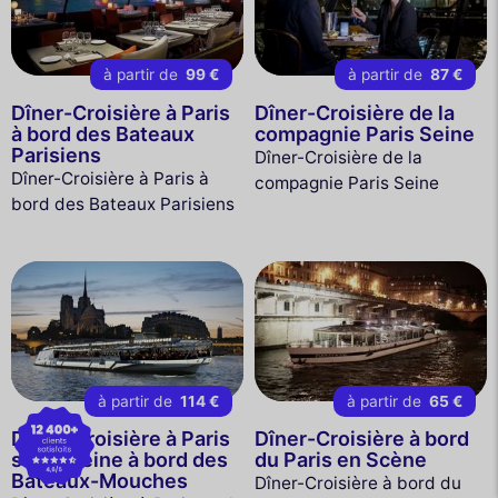
à partir de
99 €
à partir de
87 €
Dîner-Croisière à Paris
Dîner-Croisière de la
à bord des Bateaux
compagnie Paris Seine
Parisiens
Dîner-Croisière de la
Dîner-Croisière à Paris à
compagnie Paris Seine
bord des Bateaux Parisiens
à partir de
114 €
à partir de
65 €
Dîner-Croisière à Paris
Dîner-Croisière à bord
sur la Seine à bord des
du Paris en Scène
Bateaux-Mouches
Dîner-Croisière à bord du