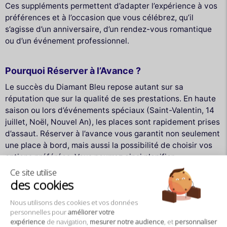
Ces suppléments permettent d’adapter l’expérience à vos
préférences et à l’occasion que vous célébrez, qu’il
s’agisse d’un anniversaire, d’un rendez-vous romantique
ou d’un événement professionnel.
Pourquoi Réserver à l’Avance ?
Le succès du Diamant Bleu repose autant sur sa
réputation que sur la qualité de ses prestations. En haute
saison ou lors d’événements spéciaux (Saint-Valentin, 14
juillet, Noël, Nouvel An), les places sont rapidement prises
d’assaut. Réserver à l’avance vous garantit non seulement
une place à bord, mais aussi la possibilité de choisir vos
options préférées. Vous pourrez ainsi planifier
sereinement votre soirée sans stress ni imprévu.
Ce site utilise
des cookies
La réservation se fait facilement en ligne, avec un
Nous utilisons des cookies et vos données
paiement sécurisé, ou par téléphone via le service client
personnelles pour
améliorer votre
dédié. Les conditions sont clairement affichées, et
expérience
de navigation,
mesurer notre audience
, et
personnaliser
l'équipe se montre disponible pour répondre à toutes vos