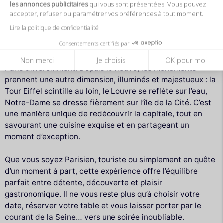
les annonces publicitaires
qui vous sont présentées. Vous pouvez
questions.
accepter, refuser ou paramétrer vos préférences à tout moment.
Lire la politique de confidentialité
Un Moment Inoubliable à Partager
Consentements certifiés par
Participer à une croisière sur le
Diamant Bleu
, c’est vivre
Non merci
Je choisis
OK pour moi
Paris différemment. Depuis le fleuve, les monuments
prennent une autre dimension, illuminés et majestueux : la
Tour Eiffel scintille au loin, le Louvre se reflète sur l’eau,
Notre-Dame se dresse fièrement sur l’île de la Cité. C’est
une manière unique de redécouvrir la capitale, tout en
savourant une cuisine exquise et en partageant un
moment d’exception.
Que vous soyez Parisien, touriste ou simplement en quête
d’un moment à part, cette expérience offre l’équilibre
parfait entre détente, découverte et plaisir
gastronomique. Il ne vous reste plus qu’à choisir votre
date, réserver votre table et vous laisser porter par le
courant de la Seine… vers une soirée inoubliable.