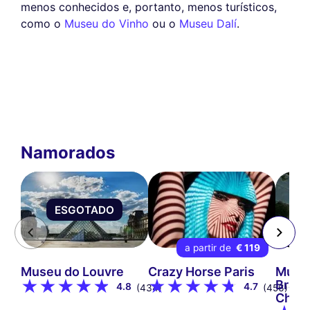
menos conhecidos e, portanto, menos turísticos,
como o
Museu do Vinho
ou o
Museu Dalí
.
Namorados
ESGOTADO
a partir de
€ 119
Museu do Louvre
Crazy Horse Paris
Museu
Branl
4.8
4.7
(434)
(456)
Chira