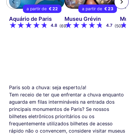
a partir de
€ 22
a partir de
€ 23
Aquário de Paris
Museu Grévin
Museu
4.8
4.7
(69)
(50)
Paris sob a chuva: seja esperto/a!
Tem receio de ter que enfrentar a chuva enquanto
aguarda em filas intermináveis na entrada dos
principais monumentos de Paris? Se nossos
bilhetes eletrônicos prioritários ou os
frequentemente utilizados bilhetes de acesso
rápido não o convencem, considere visitar museus