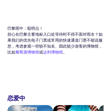
巴黎雨中：聪明点！
担心在巴黎主要地标入口处等待时不得不面对雨水？如
果我们的优先电子门票或常用的快速通道门票不能说服
您，考虑参观一些较不知名、因此较少游客的博物馆，
比如
葡萄酒博物馆
或
达利博物馆
。
恋爱中