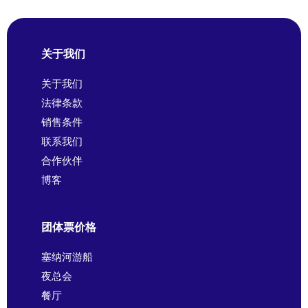
关于我们
关于我们
法律条款
销售条件
联系我们
合作伙伴
博客
团体票价格
塞纳河游船
夜总会
餐厅