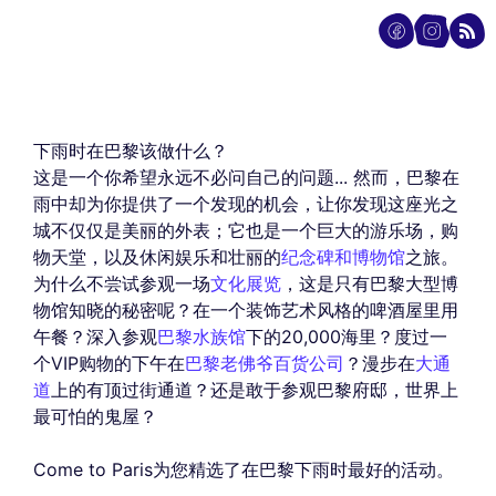
下雨时在巴黎该做什么？
这是一个你希望永远不必问自己的问题... 然而，巴黎在
雨中却为你提供了一个发现的机会，让你发现这座光之
城不仅仅是美丽的外表；它也是一个巨大的游乐场，购
物天堂，以及休闲娱乐和壮丽的
纪念碑和博物馆
之旅。
为什么不尝试参观一场
文化展览
，这是只有巴黎大型博
物馆知晓的秘密呢？在一个装饰艺术风格的啤酒屋里用
午餐？深入参观
巴黎水族馆
下的20,000海里？度过一
个VIP购物的下午在
巴黎老佛爷百货公司
？漫步在
大通
道
上的有顶过街通道？还是敢于参观巴黎府邸，世界上
最可怕的鬼屋？
Come to Paris为您精选了在巴黎下雨时最好的活动。