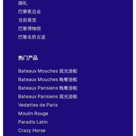
婚礼
巴黎夜总会
当前展览
巴黎博物馆
巴黎名胜古迹
热门产品
Bateaux Mouches 观光游船
Bateaux Mouches 晚餐游船
Bateaux Parisiens 晚餐游船
Bateaux Parisiens 观光游船
Vedettes de Paris
Moulin Rouge
Paradis Latin
Crazy Horse