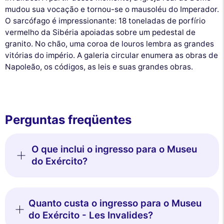
mudou sua vocação e tornou-se o mausoléu do Imperador.
O sarcófago é impressionante: 18 toneladas de porfírio
vermelho da Sibéria apoiadas sobre um pedestal de
granito. No chão, uma coroa de louros lembra as grandes
vitórias do império. A galeria circular enumera as obras de
Napoleão, os códigos, as leis e suas grandes obras.
Este site utiliza
cookies
Utilizamos cookies e os seus dados pessoais para melhorar a sua
experiência de navegação, medir a nossa audiência e personalizar os
anúncios publicitários que lhe são apresentados. Pode aceitar, rejeitar
Perguntas freqüentes
ou gerir as suas preferências a qualquer momento.
Consentimentos certificados por
O que inclui o ingresso para o Museu
Nunca!
Deixe-me ver
Ok para mim
do Exército?
Quanto custa o ingresso para o Museu
do Exército - Les Invalides?