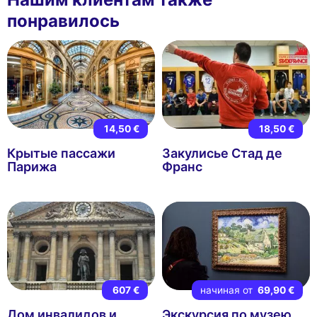
понравилось
14,50 €
18,50 €
Крытые пассажи
Закулисье Стад де
Парижа
Франс
607 €
начиная от
69,90 €
Дом инвалидов и
Экскурсия по музею