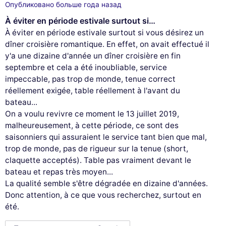
Опубликовано больше года назад
À éviter en période estivale surtout si…
À éviter en période estivale surtout si vous désirez un
dîner croisière romantique. En effet, on avait effectué il
y'a une dizaine d'année un dîner croisière en fin
septembre et cela a été inoubliable, service
impeccable, pas trop de monde, tenue correct
réellement exigée, table réellement à l'avant du
bateau...
On a voulu revivre ce moment le 13 juillet 2019,
malheureusement, à cette période, ce sont des
This website uses
cookies
saisonniers qui assuraient le service tant bien que mal,
trop de monde, pas de rigueur sur la tenue (short,
We use cookies and your personal data to
claquette acceptés). Table pas vraiment devant le
enhance your browsing experience, measure
bateau et repas très moyen...
our audience, and personalize the ads shown to you. You can accept,
La qualité semble s'être dégradée en dizaine d'années.
reject or manage your preferences at any time.
Donc attention, à ce que vous recherchez, surtout en
Consents certified by
été.
Reject All
Cookies Settings
Accept and close