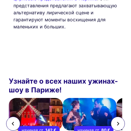
представления предлагают захватывающую
альтернативу лирической сцене и
гарантируют моменты восхищения для
маленьких и больших.
Узнайте о всех наших ужинах-
шоу в Париже!
 €
начиная от
142 €
начиная от
80 €