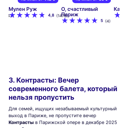
Мулен Руж
О, счастливый
Кабар
Париж
8
4,8
(243)
(1478)
5
(4)
3. Контрасты: Вечер
современного балета, который
нельзя пропустить
Для семей, ищущих незабываемый культурный
выход в Париже, не пропустите вечер
Контрасты
в Парижской опере в декабре 2025