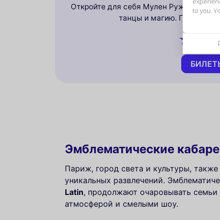
experien
Откройте для себя Мулен Руж Главный
to you. Y
танцы и магию. Погрузитес
БИЛЕТ
Эмблематические кабаре
Париж, город света и культуры, такж
уникальных развлечений. Эмблематиче
Latin
, продолжают очаровывать семьи 
атмосферой и смелыми шоу.