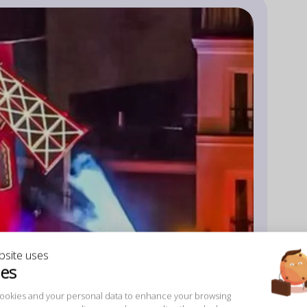
bsite uses
ies
зитесь в элегантность и страсть!
ookies and your personal data to enhance your browsing