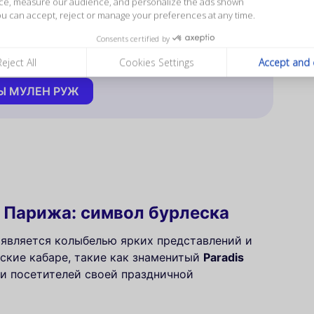
ce, measure our audience, and personalize the ads shown
: незабываемый опыт, сочетающий в себе шоу,
ou can accept, reject or manage your preferences at any time.
ь в мир кабаре и узнайте больше!
Consents certified by
4,8
(1456)
Reject All
Cookies Settings
Accept and 
Ы МУЛЕН РУЖ
 Парижа: символ бурлеска
е является колыбелью ярких представлений и
ские кабаре, такие как знаменитый
Paradis
и посетителей своей праздничной