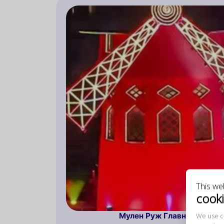
This we
cook
Мулен Руж Главный: Погру
We use c