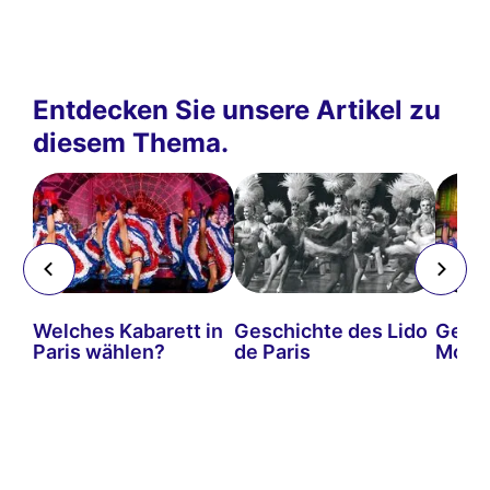
Entdecken Sie unsere Artikel zu
diesem Thema.
e
Welches Kabarett in
Geschichte des Lido
Gesch
in
Paris wählen?
de Paris
Mouli