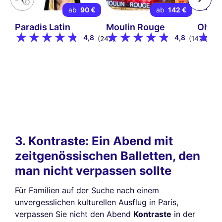
ab
90 €
ab
142 €
Paradis Latin
Moulin Rouge
Oh! H
4,8
4,8
(243)
(1478)
3. Kontraste: Ein Abend mit
zeitgenössischen Balletten, den
man nicht verpassen sollte
Für Familien auf der Suche nach einem
unvergesslichen kulturellen Ausflug in Paris,
verpassen Sie nicht den Abend
Kontraste
in der