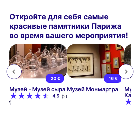
Откройте для себя самые
красивые памятники Парижа
во время вашего мероприятия!
 €
20 €
16 €
й
Музей - Музей сыра
Музей Монмартра
Музе
Кана
4,5
(2)
9
(12)