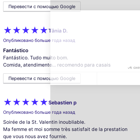
We use cookies and your personal data to
Перевести с помощью Google
enhance your browsing experience,
measure our audience, and personalize the ads shown to you. You
can accept, reject or manage your preferences at any time.
Tânia D.
Consents certified by
Опубликовано больше года назад
Reject All
Cookies Settings
Accept and close
Fantástico
Fantástico. Tudo muito bom.
Comida, atendimento... recomendo para casais
Перевести с помощью Google
Sebastien p
Опубликовано больше года назад
Soirée de la St. Valentin inoubliable.
Ma femme et moi somme très satisfait de la prestation
que vous nous avez fournie.