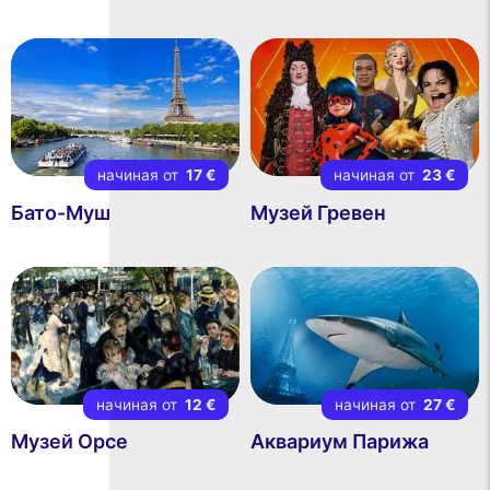
начиная от
17 €
начиная от
23 €
Бато-Муш
Музей Гревен
начиная от
12 €
начиная от
27 €
Музей Орсе
Аквариум Парижа