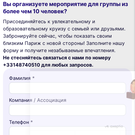
Вы организуете мероприятие для группы из
более чем 10 человек?
Присоединяйтесь к увлекательному и
образовательному круизу с семьей или друзьями.
Забронируйте сейчас, чтобы показать своим
близким Париж с новой стороны! Заполните нашу
This website uses
форму и получите незабываемые впечатления.
cookies
Не стесняйтесь связаться с нами по номеру
We use cookies and your personal data to
+33148740510 для любых запросов.
enhance your browsing experience,
measure our audience, and personalize the ads shown to you. You
Фамилия *
can accept, reject or manage your preferences at any time.
Consents certified by
Компания / Ассоциация
Reject All
Cookies Settings
Accept and close
Телефон *